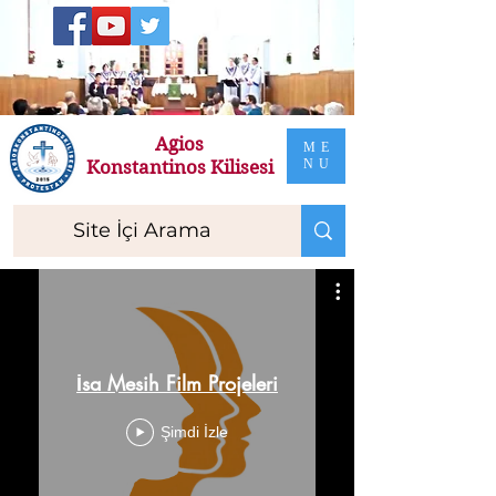
Agios
ME
Konstantinos
Kilisesi
NU
İsa Mesih Film Projeleri
Şimdi İzle