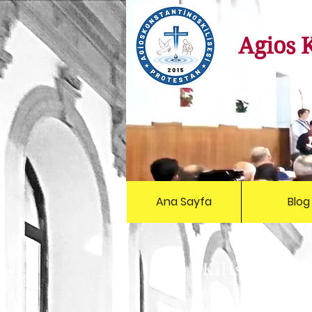
Agios 
Ana Sayfa
Blog
Kilise Adres
Agios Konstantinos
Mermerli Mahallesi Hurm