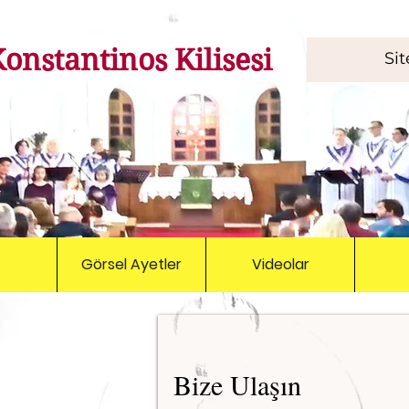
Konstantinos
Kilisesi
Görsel Ayetler
Videolar
imiz:
Bize Ulaşın
 Kilisesi
alı Sok. No.5