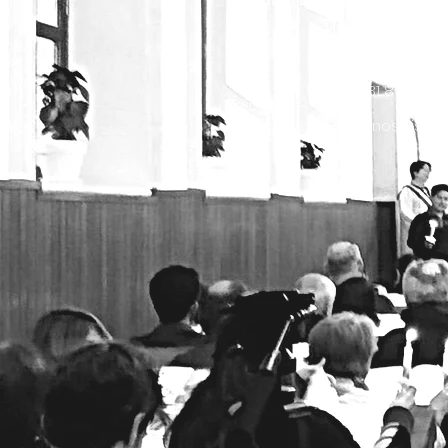
Menemen - İZ
0531 866 36 
agioskonstantinoskilise