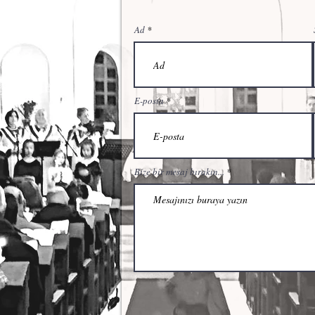
MİR
Ad
42
si@gmail.com
E-posta
Bize bir mesaj bırakın...